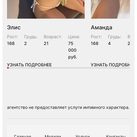
Элис
Аманда
Рост:
Грудь:
Возраст:
Цена:
Рост:
Грудь:
Возр
168
2
21
75
168
4
23
000
руб.
УЗНАТЬ ПОДРОБНЕЕ
УЗНАТЬ ПОДРОБНЕЕ
агентство не предоставляет услуги интимного характера.
Главная
Модели
Услуги
Контакты